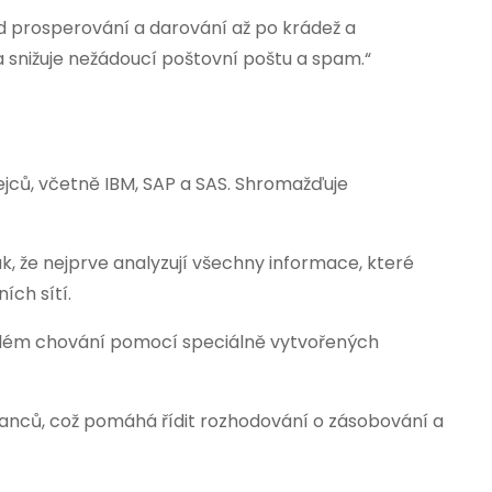
 od prosperování a darování až po krádež a
m a snižuje nežádoucí poštovní poštu a spam.“
dejců, včetně IBM, SAP a SAS. Shromažďuje
ak, že nejprve analyzují všechny informace, které
ích sítí.
nulém chování pomocí speciálně vytvořených
anců, což pomáhá řídit rozhodování o zásobování a