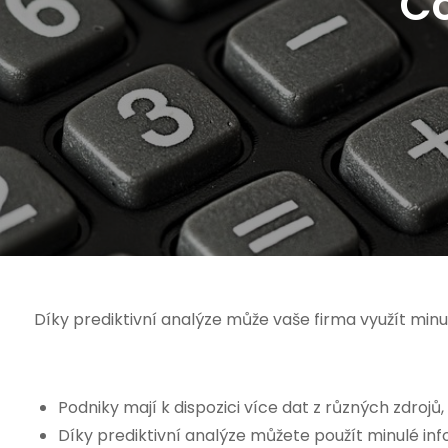
Co
Díky prediktivní analýze může vaše firma využít min
Podniky mají k dispozici více dat z různých zdrojů,
Díky prediktivní analýze můžete použít minulé inf