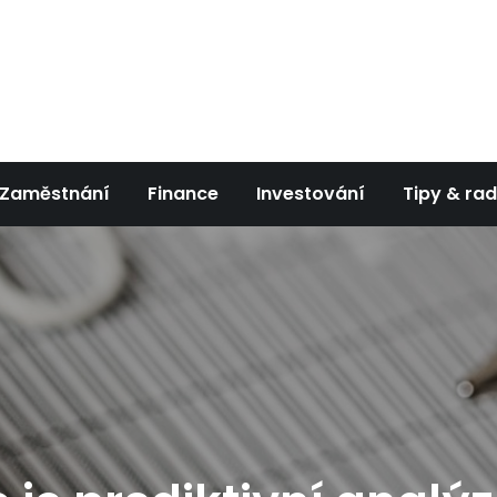
og
 byznysu
Zaměstnání
Finance
Investování
Tipy & ra