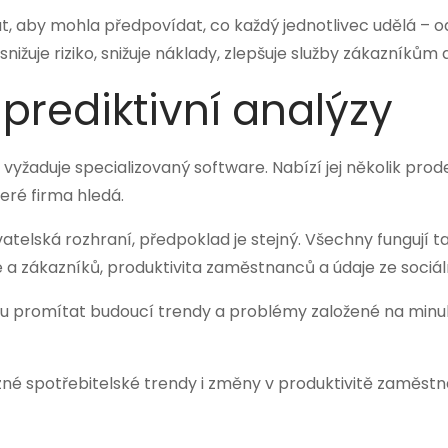
 dat, aby mohla předpovídat, co každý jednotlivec udělá –
snižuje riziko, snižuje náklady, zlepšuje služby zákazníků
prediktivní analýzy
 vyžaduje specializovaný software. Nabízí jej několik pro
eré firma hledá.
atelská rozhraní, předpoklad je stejný. Všechny fungují t
 a zákazníků, produktivita zaměstnanců a údaje ze sociáln
hou promítat budoucí trendy a problémy založené na mi
 spotřebitelské trendy i změny v produktivitě zaměstn